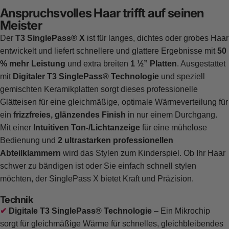
Anspruchsvolles Haar trifft auf seinen
Meister
Der
T3 SinglePass® X
ist für langes, dichtes oder grobes Haar
entwickelt und liefert schnellere und glattere Ergebnisse mit
50
% mehr Leistung
und extra breiten
1 ½” Platten
. Ausgestattet
mit
Digitaler T3 SinglePass® Technologie
und speziell
gemischten Keramikplatten sorgt dieses professionelle
Glätteisen für eine gleichmäßige, optimale Wärmeverteilung für
ein
frizzfreies, glänzendes Finish
in nur einem Durchgang.
Mit einer
Intuitiven Ton-/Lichtanzeige
für eine mühelose
Bedienung und
2 ultrastarken professionellen
Abteilklammern
wird das Stylen zum Kinderspiel. Ob Ihr Haar
schwer zu bändigen ist oder Sie einfach schnell stylen
möchten, der SinglePass X bietet Kraft und Präzision.
Technik
Digitale T3 SinglePass® Technologie
– Ein Mikrochip
sorgt für gleichmäßige Wärme für schnelles, gleichbleibendes