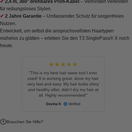
2,4 m, 360° drehbares Profi-Kabel
– Verhindert Verknoten
für reibungsloses Stylen.
2 Jahre Garantie
– Umfassender Schutz für sorgenfreies
Nutzen.
Entwickelt, um selbst die anspruchsvollsten Haartypen
mühelos zu glätten – erleben Sie den T3 SinglePass® X noch
heute.
★★★★★
"This is my best hair wave tool I ever
used! It is working great, done my hair
very fast and easy. My hair looks shiny
and healthy after, didn't dry my hair at
all. Highly recommended!"
Davina K
Verified
Brauchen Sie Hilfe?