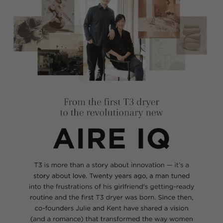
Lockenst
äbe
Haarglät
ter