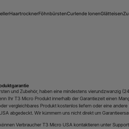
eller
Haartrockner
Föhnbürsten
Curlende Ionen
Glätteisen
Zu
ller
Haartrockner
Föhnbürsten
Curlende Ionen
Glätteisen
Z
roduktgarantie
rsten und Zubehör, haben eine mindestens vierundzwanzig (24
nn Ihr T3 Micro Produkt innerhalb der Garantiezeit einen Mange
oder vergleichbares Produkt kostenlos liefern oder eine andere
SA abgedeckt. Wir kümmern uns nicht direkt um Garantieersatz
n können Verbraucher T3 Micro USA kontaktieren unter
Suppor