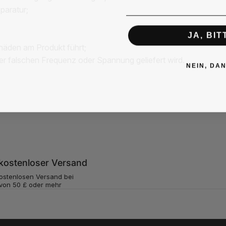
paratur;
JA, BIT
häden am Produkt führt;
er falschen Frequenz oder Spannung geliefert wird.
NEIN, DA
 kostenloser Versand
kostenlosen Versand bei
 von 50 £ oder mehr