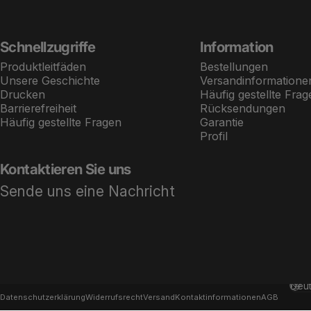
Schnellzugriffe
Information
Produktleitfäden
Bestellungen
Unsere Geschichte
Versandinformatione
Drucken
Häufig gestellte Frag
Barrierefreiheit
Rücksendungen
Häufig gestellte Fragen
Garantie
Profil
Kontaktieren Sie uns
Sende uns eine Nachricht
© 2026 T3 Micro UK.
Powered by Shopify
Spra
Datenschutzerklärung
Widerrufsrecht
Versand
Kontaktinformationen
AGB