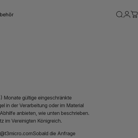
behör
Suche
Logi
W
ubehör
) Monate gültige eingeschränkte
l in der Verarbeitung oder im Material
 Abhilfe anbieten, wie unten beschrieben.
 im Vereinigten Königreich.
t@t3micro.com
Sobald die Anfrage