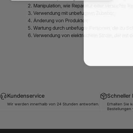
Manipulation, wie Reparatur oder versuchte Re
Verwendung mit unbefugtem Zubehör;
Änderung von Produkten;
Wartung durch unbefugte Personen, die zu Sc
Verwendung von elektrischem Strom, der mit d
Kundenservice
Schneller
Wir werden innerhalb von 24 Stunden antworten.
Erhalten Sie 
Bestellungen