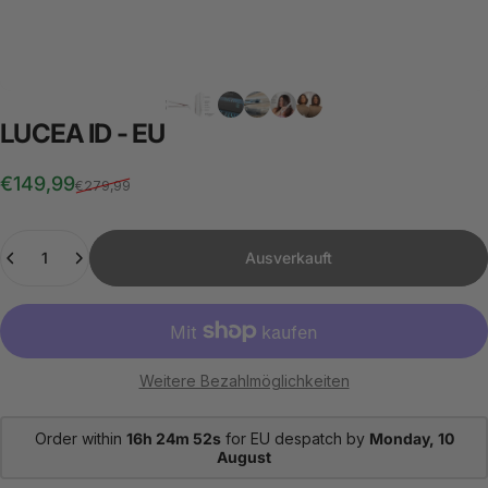
LUCEA
ID
-
EU
Verkaufspreis
Normaler Preis
€149,99
€279,99
Anzahl
Ausverkauft
Weitere Bezahlmöglichkeiten
Order within
16h 24m 51s
for EU despatch by
Monday, 10
August