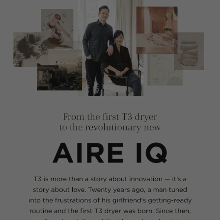
Lockenst
äbe
Haarglät
ter