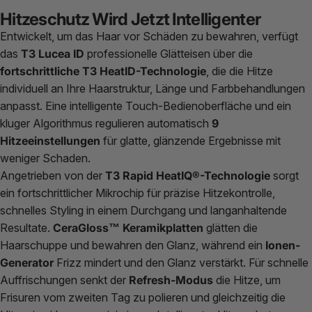
Hitzeschutz Wird Jetzt Intelligenter
Entwickelt, um das Haar vor Schäden zu bewahren, verfügt
das
T3 Lucea ID
professionelle Glätteisen über die
fortschrittliche T3 HeatID-Technologie
, die die Hitze
individuell an Ihre Haarstruktur, Länge und Farbbehandlungen
anpasst. Eine intelligente Touch-Bedienoberfläche und ein
kluger Algorithmus regulieren automatisch
9
Hitzeeinstellungen
für glatte, glänzende Ergebnisse mit
weniger Schaden.
Angetrieben von der
T3 Rapid HeatIQ®-Technologie
sorgt
ein fortschrittlicher Mikrochip für präzise Hitzekontrolle,
schnelles Styling in einem Durchgang und langanhaltende
Resultate.
CeraGloss™ Keramikplatten
glätten die
Haarschuppe und bewahren den Glanz, während ein
Ionen-
Generator
Frizz mindert und den Glanz verstärkt. Für schnelle
Auffrischungen senkt der
Refresh-Modus
die Hitze, um
Frisuren vom zweiten Tag zu polieren und gleichzeitig die