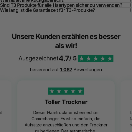
Sind T3 Produkte für alle Haartypen sicher zu verwenden?
Wie lang ist die Garantiezeit für T3-Produkte?
Unsere Kunden erzählen es besser
als wir!
4.7
Ausgezeichnet
/ 5
basierend auf
1 067
Bewertungen
Toller Trockner
t
Dieser Haartrockner ist ein echter
D
Gamechanger. Es ist so einfach, die
M
Aufsätze anzuschließen und den Trockner
s
zu bedienen. Der automatische...